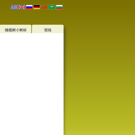
橄榄树小树林
联络