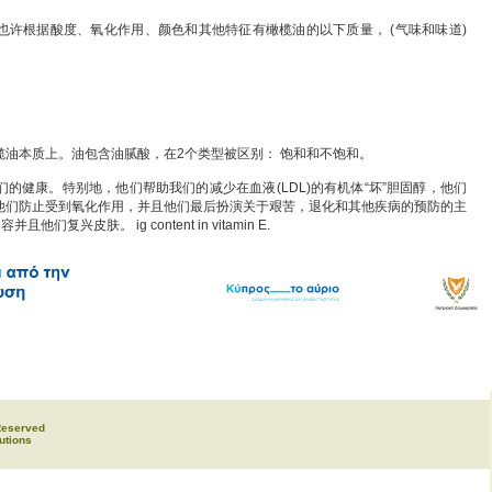
也许根据酸度、氧化作用、颜色和其他特征有橄榄油的以下质量， (气味和味道)
榄油本质上。油包含油腻酸，在2个类型被区别： 饱和和不饱和。
的健康。特别地，他们帮助我们的减少在血液(LDL)的有机体“坏”胆固醇，他们
他们防止受到氧化作用，并且他们最后扮演关于艰苦，退化和其他疾病的预防的主
复兴皮肤。 ig content in vitamin E.
 Reserved
utions