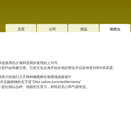
主页
公司
用品
橄榄油
和连接用在占领和贸易的发现的上句号。
从前约会和被分类。它的文化从海开始在地区附近并且延伸直到900米高度。
伟大的他们几乎耕种橄榄树在每围场或路面!!!
她植物的名字是“Olea sativa euromediterranea”.
小是比例以品种、地面的生育力，种田的关心和气侯情况。