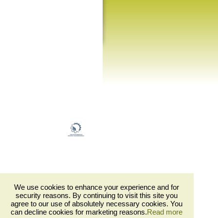
We use cookies to enhance your experience and for
Trifillaris 有限公司橄榄树小树林
security reasons. By continuing to visit this site you
Privacy Policy
agree to our use of absolutely necessary cookies. You
can decline cookies for marketing reasons.
Read more